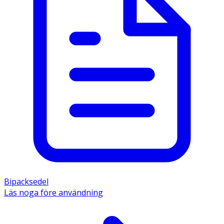
Bipacksedel
Läs noga före användning