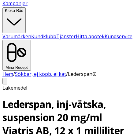
Kampanjer
Kloka Råd
Varumärken
Kundklubb
Tjänster
Hitta apotek
Kundservice
Mina Recept
Hem
/
Sökbar, ej köpb, ej kat
/
Lederspan®
Läkemedel
Lederspan, inj-vätska,
suspension 20 mg/ml
Viatris AB, 12 x 1 milliliter