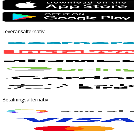
Leveransalternativ
Betalningsalternativ