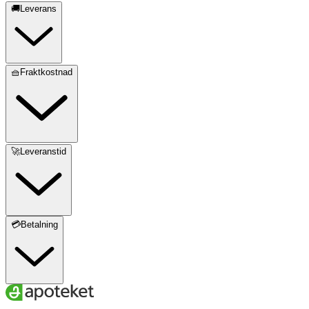
🚚Leverans
🧺Fraktkostnad
🚀Leveranstid
💳Betalning