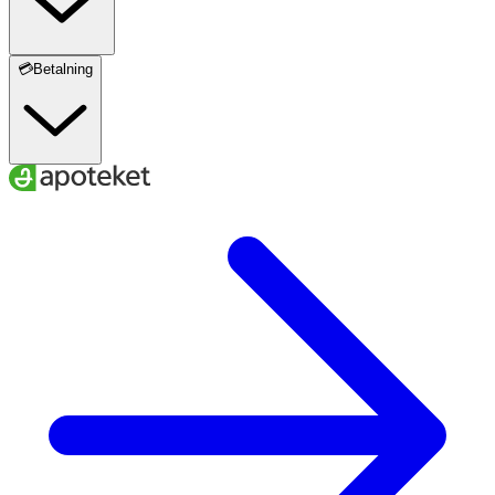
💳Betalning