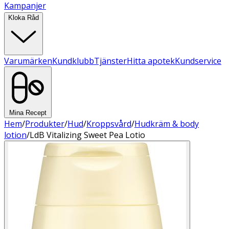
Kampanjer
Kloka Råd
Varumärken
Kundklubb
Tjänster
Hitta apotek
Kundservice
Mina Recept
Hem
/
Produkter
/
Hud
/
Kroppsvård
/
Hudkräm & body
lotion
/
LdB Vitalizing Sweet Pea Lotio