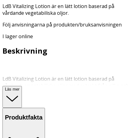
LdB Vitalizing Lotion är en lätt lotion baserad på
vårdande vegetabiliska oljor.
Följ anvisningarna på produkten/bruksanvisningen
I lager online
Beskrivning
LdB Vitalizing Lotion är en lätt lotion baserad på
vårdande vegetabiliska oljor med extrakt från silke och
Läs mer
vitt te som hjälper glanslös hud att återfå sin lyster. Med
en frisk doft av luktärt, frukter, liljekonvalj och en hint av
ren mysk ger den dig en mjuk och återfuktad hud.
Dermatologiskt testad.
Produktfakta
Hudkräm för normal hud.