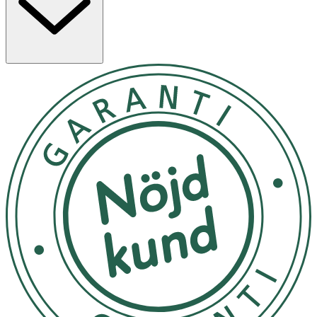
Rumstemperatur
OK för gravida och ammande:
Ja
Ingredienser:
Aqua, C1215 Alkyl Benzoate, Cetyl Alcohol, Canola Oil,
Glycerin, Ethylhexyl Stearate, Dimethicone, Stearic Acid,
Palmitic Acid, Glycol Stearate, Glyceryl Stearate, Sea
Water, Propanediol, PEG100 Stearate, Carbomer, Sodium
Hydroxide, Citric Acid, Phenoxyethanol, Methylparaben,
Parfum, AlphaIsomethyl Ionone, Amyl Cinnamal,
Citronellol, Hydroxycitronellal, Linalool.