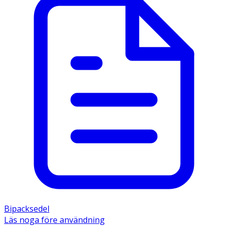
Bipacksedel
Läs noga före användning