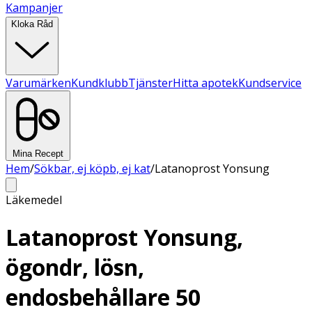
Kampanjer
Kloka Råd
Varumärken
Kundklubb
Tjänster
Hitta apotek
Kundservice
Mina Recept
Hem
/
Sökbar, ej köpb, ej kat
/
Latanoprost Yonsung
Läkemedel
Latanoprost Yonsung,
ögondr, lösn,
endosbehållare 50