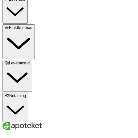
🧺Fraktkostnad
🚀Leveranstid
💳Betalning