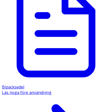
Bipacksedel
Läs noga före användning