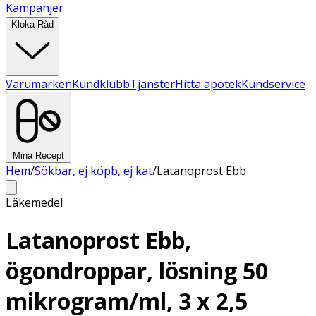
Kampanjer
Kloka Råd
Varumärken
Kundklubb
Tjänster
Hitta apotek
Kundservice
Mina Recept
Hem
/
Sökbar, ej köpb, ej kat
/
Latanoprost Ebb
Läkemedel
Latanoprost Ebb,
ögondroppar, lösning 50
mikrogram/ml, 3 x 2,5