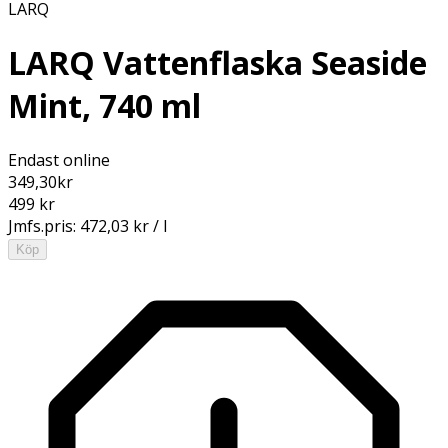
LARQ
LARQ Vattenflaska Seaside
Mint, 740 ml
Endast online
349,30
kr
499 kr
Jmfs.pris:
472,03 kr / l
Köp