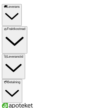
🚚Leverans
🧺Fraktkostnad
🚀Leveranstid
💳Betalning