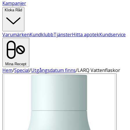
Kampanjer
Kloka Råd
Varumärken
Kundklubb
Tjänster
Hitta apotek
Kundservice
Mina Recept
Hem
/
Special
/
Utgångsdatum finns
/
LARQ Vattenflaskor