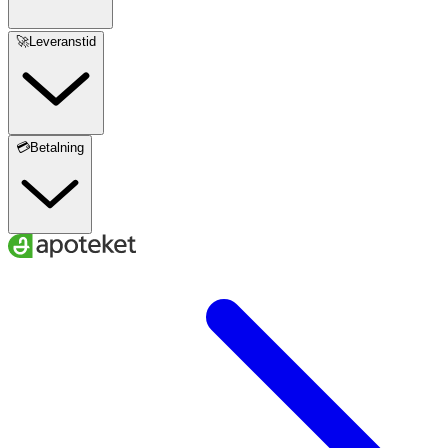
🚀Leveranstid
💳Betalning