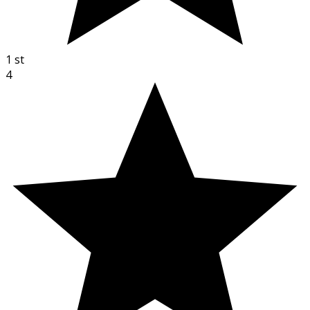
1
st
4