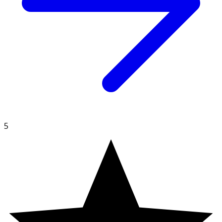
Innehåll
sötningsmedel (maltitoler, sorbitoler, steviolglykosider),
stabiliseringsmedel (gummi arabicum), syra (citronsyra),
citron-koncentrat 1,3%, färgämne (lutein), naturlig arom,
vegetabiliska oljor (kokos, raps), ytbehandlingsmedel
(karnaubavax).
5