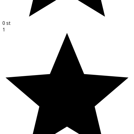
0
st
1