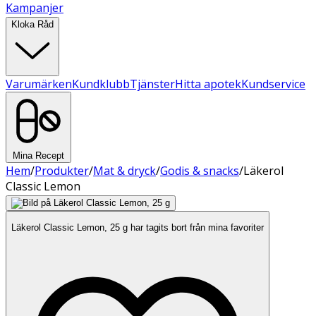
Kampanjer
Kloka Råd
Varumärken
Kundklubb
Tjänster
Hitta apotek
Kundservice
Mina Recept
Hem
/
Produkter
/
Mat & dryck
/
Godis & snacks
/
Läkerol
Classic Lemon
Läkerol Classic Lemon, 25 g har tagits bort från mina favoriter