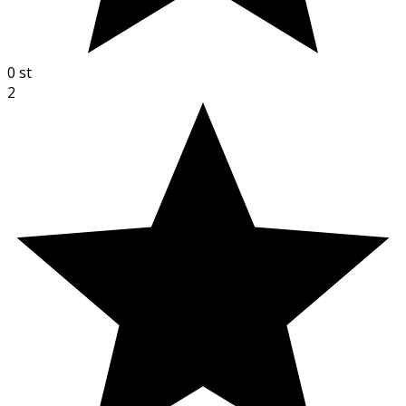
0
st
2