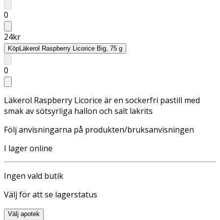
0
24
kr
Köp
Läkerol Raspberry Licorice Big, 75 g
0
Läkerol Raspberry Licorice är en sockerfri pastill med
smak av sötsyrliga hallon och salt lakrits
Följ anvisningarna på produkten/bruksanvisningen
I lager online
Ingen vald butik
Välj för att se lagerstatus
Välj apotek