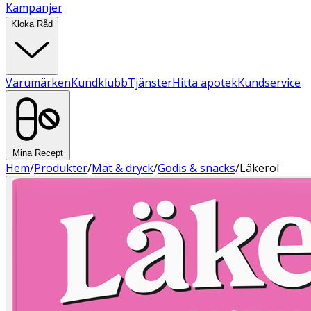
Kampanjer
Kloka Råd
Varumärken
Kundklubb
Tjänster
Hitta apotek
Kundservice
Mina Recept
Hem
/
Produkter
/
Mat & dryck
/
Godis & snacks
/
Läkerol