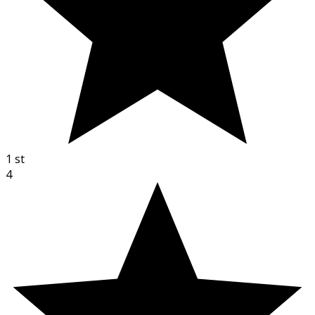
1
st
4