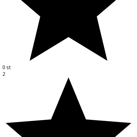
0
st
2