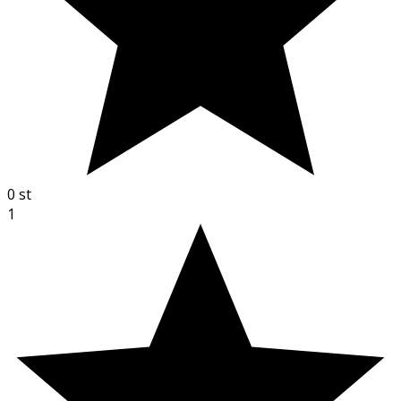
0
st
1