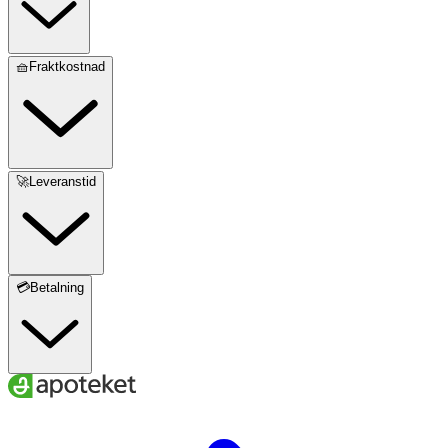
🧺Fraktkostnad
🚀Leveranstid
💳Betalning