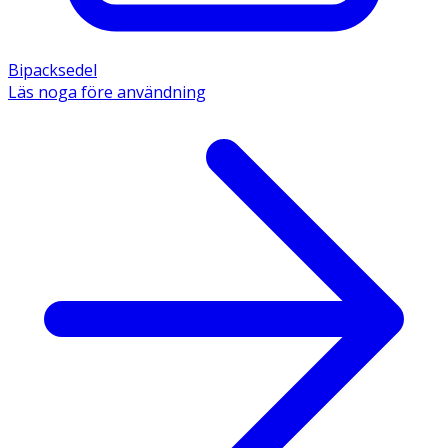
Bipacksedel
Läs noga före användning