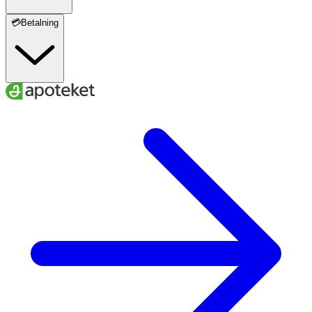
💳Betalning