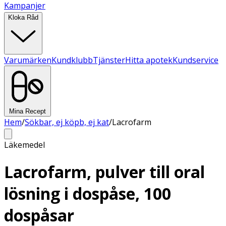
Kampanjer
Kloka Råd
Varumärken
Kundklubb
Tjänster
Hitta apotek
Kundservice
Mina Recept
Hem
/
Sökbar, ej köpb, ej kat
/
Lacrofarm
Läkemedel
Lacrofarm, pulver till oral
lösning i dospåse, 100
dospåsar