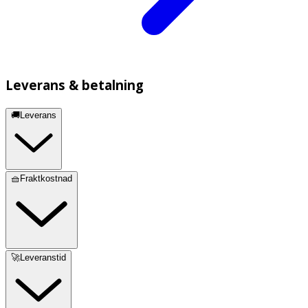
Leverans & betalning
🚚Leverans
🧺Fraktkostnad
🚀Leveranstid