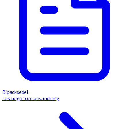
Bipacksedel
Läs noga före användning