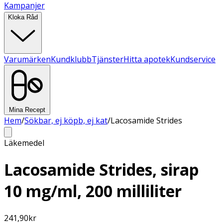
Kampanjer
Kloka Råd
Varumärken
Kundklubb
Tjänster
Hitta apotek
Kundservice
Mina Recept
Hem
/
Sökbar, ej köpb, ej kat
/
Lacosamide Strides
Läkemedel
Lacosamide Strides, sirap
10 mg/ml, 200 milliliter
241,90
kr