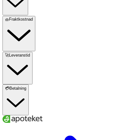
🧺Fraktkostnad
🚀Leveranstid
💳Betalning