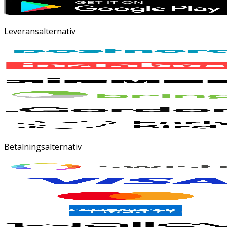
Leveransalternativ
Betalningsalternativ