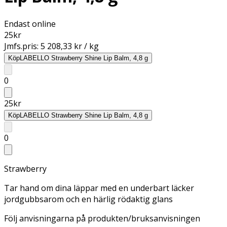
Endast online
25
kr
Jmfs.pris:
5 208,33 kr / kg
Köp
LABELLO Strawberry Shine Lip Balm, 4,8 g
0
25
kr
Köp
LABELLO Strawberry Shine Lip Balm, 4,8 g
0
Strawberry
Tar hand om dina läppar med en underbart läcker
jordgubbsarom och en härlig rödaktig glans
Följ anvisningarna på produkten/bruksanvisningen