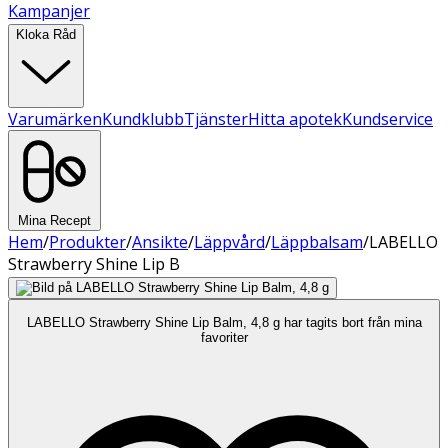
Kampanjer
Kloka Råd
Varumärken
Kundklubb
Tjänster
Hitta apotek
Kundservice
Mina Recept
Hem
/
Produkter
/
Ansikte
/
Läppvård
/
Läppbalsam
/
LABELLO
Strawberry Shine Lip B
LABELLO Strawberry Shine Lip Balm, 4,8 g har tagits bort från mina
favoriter