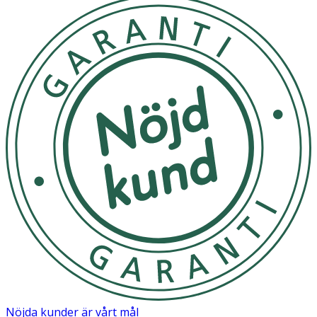
håller dem återfuktade. Ceratet stöttar läpparnas
hudbarriär mot yttre faktorer samt skyddar dem från att
torka ut. Vegansk formula ? fri från animaliska
ingredienser. Dermatologiskt testad och passar alla h
Applicera på läpparna. Se till att inte slicka på läpparna
för att inte torka ut dem. Återvinn enligt anvisningen på
förpackningen.
Förvaras i rumstemperatur.
OK för gravida och ammande:
Ja
Ingredienser:
Helianthus Annuus Hybrid Oil (Sunflower Oil), Ricinus
Communis seed Oil (Castor Oil), Helianthus Annuus Seed
Cera (Sunflower Seed Wax), Hydrogenated Rapeseed Oil,
Butyrospermum Parkii Butter (Shea Butter), Aroma,
Tocopherol (Vitamin E), Ascorbyl Palmitate (Vitamin C
Nöjda kunder är vårt mål