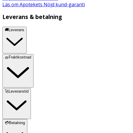
Derivate), Helianthus Annuus Seed Oil (Sunflower Oil),
Läs om Apotekets Nöjd kund-garanti
Lecithin (Sunflower Lecithin), CI 15985, CI 15850
Leverans & betalning
Märkning
🚚Leverans
FSC Forest Steward Council Mix
🧺Fraktkostnad
🚀Leveranstid
💳Betalning