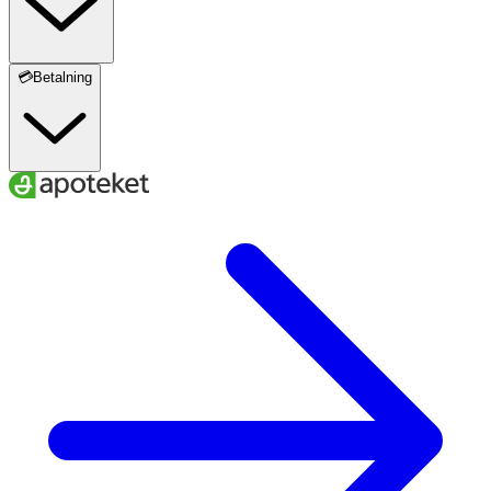
💳Betalning