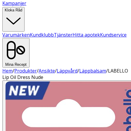
Kampanjer
Kloka Råd
Varumärken
Kundklubb
Tjänster
Hitta apotek
Kundservice
Mina Recept
Hem
/
Produkter
/
Ansikte
/
Läppvård
/
Läppbalsam
/
LABELLO
Lip Oil Dress Nude