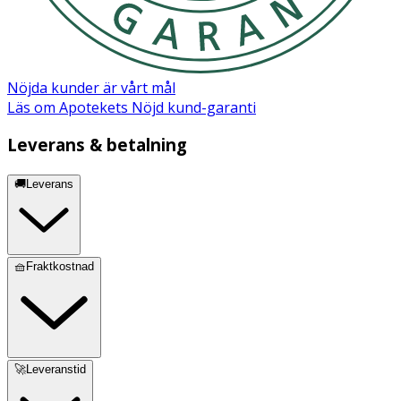
Propyl Gallate, Aroma, CI 77491, CI 15850, CI 77891.
Märkning
FSC Forest Steward Council Mix
Nöjda kunder är vårt mål
Läs om Apotekets Nöjd kund-garanti
Leverans & betalning
🚚Leverans
🧺Fraktkostnad
🚀Leveranstid