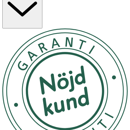
för alla hudtyper. Testa Labello Lip Oil Nude för vackra,
återfuktade och vårdade läppar! Labello Lip Oil finns även
i fler varianter med olika naturliga och svaga färgnyanser
med glansig finish.
1. Applicera läppolja regelbundet för vårdade och
glansiga läppar 2. Addera fler lager för mer färgintensitet
3. Använd läppskrubb då och då för extra släta läppar 4.
Återvinn förpackningen
Kan förvaras i rumstemperatur.
OK för gravida och ammande:
Ja
Ingredienser:
Ricinus Communis Seed Oil, Caprylic/Capric Triglyceride,
Cocoglycerides, Octyldodecanol, Vegetable Oil,
Ethylcellulose, Simmondsia Chinensis Seed Oil, Helianthus
Annuus Seed Oil, Mica, Ascorbyl Palmitate, Tocopherol,