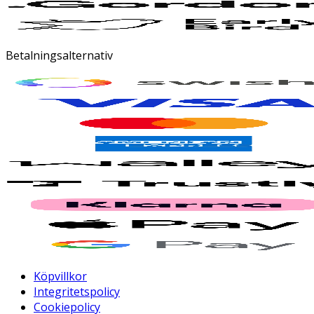
Betalningsalternativ
Köpvillkor
Integritetspolicy
Cookiepolicy