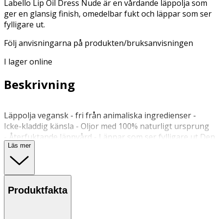
Labello Lip Oil Dress Nude är en vårdande läppolja som
ger en glansig finish, omedelbar fukt och läppar som ser
fylligare ut.
Följ anvisningarna på produkten/bruksanvisningen
I lager online
Beskrivning
Läppolja vegansk - fri från animaliska ingredienser -
Icke-kladdig känsla - Oljor med 100% naturligt ursprung
- Återfuktande läppvård - Läppar som ser fylligare ut Den
Läs mer
nya innovativa Labello Lip Oil Dress Nude är en läppolja
som omedelbart återfuktar läpparna och ger en glansig
finish. Läppvård som gör att läpparna känns mjuka och
ser fylligare ut. Den vårdande formulan innehåller oljor
Produktfakta
med 100% naturligt ursprung, så som ekologisk jojoba-
olja. Den är återfuktande och har en vegansk formula ?
fri från animaliska ingredienser. Denna läppvård passar