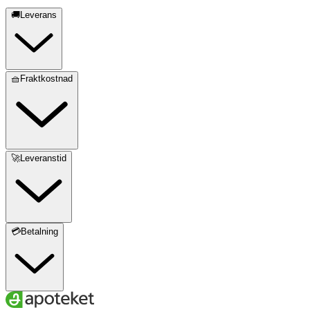
🚚Leverans
🧺Fraktkostnad
🚀Leveranstid
💳Betalning