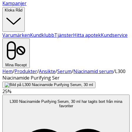
Kampanjer
Kloka Råd
Varumärken
Kundklubb
Tjänster
Hitta apotek
Kundservice
Mina Recept
Hem
/
Produkter
/
Ansikte
/
Serum
/
Niacinamid serum
/
L300
Niacinamide Purifying Ser
25%
L300 Niacinamide Purifying Serum, 30 ml har tagits bort från mina
favoriter