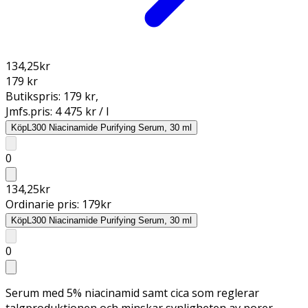
134,25
kr
179 kr
Butikspris:
179 kr
,
Jmfs.pris:
4 475 kr / l
Köp
L300 Niacinamide Purifying Serum, 30 ml
0
134,25
kr
Ordinarie pris:
179
kr
Köp
L300 Niacinamide Purifying Serum, 30 ml
0
Serum med 5% niacinamid samt cica som reglerar
talgproduktionen och minskar synligheten av porer.