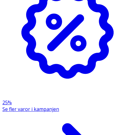
dag- eller nattkräm.
Rumstemperatur
OK för gravida och ammande:
Ja
Ingredienser:
Aqua, Glycerin, Niacinamide, Propanediol, PEG-7 Glyceryl
Cocoate, Panthenol, Centella Asiatica Extract, Bixa
Orellana Seed Extract,Maltodextrin, Sodium Hyaluronate,
Lactic Acid, Disodium EDTA, Xanthan Gum, Citric Acid,
Potassium Sorbate, Sodium Benzoate.
25%
Se fler varor i kampanjen