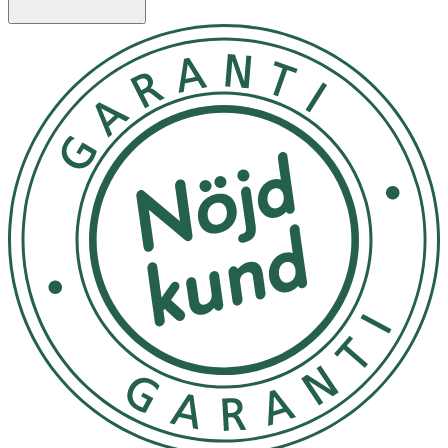
- Passar alla hudtyper.
- Oparfymerad.
Innehåll
Aqua, Ethylhexyl Stearate, Isopropyl Palmitate, Glycerin,
Polyglyceryl-3 Methylglucose Distearate, Cetyl Alcohol,
Glyceryl Stearate, Caprylic/Capric Triglyceride,
Dimethicone, Inulin, Panthenol, Bacillus Ferment, Alpha-
Glucan Oligosaccharide, Xanthan Gum, Propylene Glycol,
Disodium EDTA, Caprylyl Glycol, Citric Acid, Potassium
Sorbate, Phenoxyethanol.