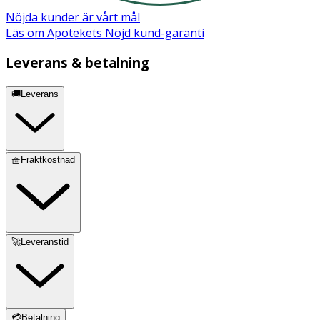
Nöjda kunder är vårt mål
Läs om Apotekets Nöjd kund-garanti
Leverans & betalning
🚚Leverans
🧺Fraktkostnad
🚀Leveranstid
💳Betalning