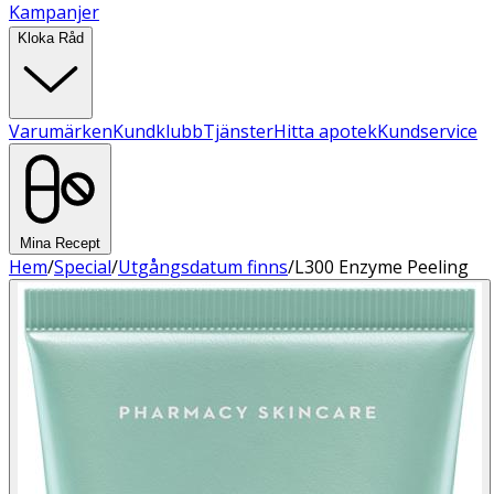
Kampanjer
Kloka Råd
Varumärken
Kundklubb
Tjänster
Hitta apotek
Kundservice
Mina Recept
Hem
/
Special
/
Utgångsdatum finns
/
L300 Enzyme Peeling