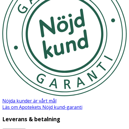
Nöjda kunder är vårt mål
Läs om Apotekets Nöjd kund-garanti
Leverans & betalning