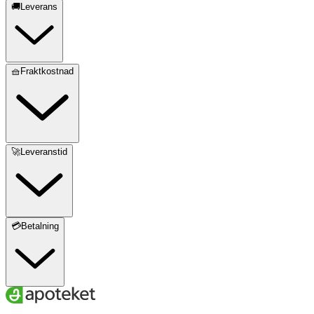
🚚Leverans
🧺Fraktkostnad
🚀Leveranstid
💳Betalning