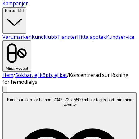
Kampanjer
Kloka Råd
Varumärken
Kundklubb
Tjänster
Hitta apotek
Kundservice
Mina Recept
Hem
/
Sökbar, ej köpb, ej kat
/
Koncentrerad sur lösning
för hemodialys
Konc sur lösn för hemod. 7042, 72 x 5500 ml har tagits bort från mina
favoriter