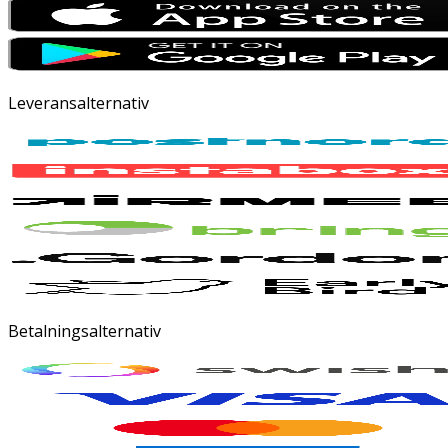
Leveransalternativ
Betalningsalternativ