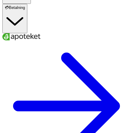
💳Betalning