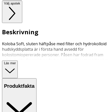
Välj apotek
Beskrivning
Koloba Soft, sluten häftpåse med filter och hydrokolloid
hudskyddsplatta är i första hand avsedd för
kolostomiopererade personer. Påsen har fodrad fram
och baksida. Framsidans foder är delat för att möjliggöra
Läs mer
inspektion.
Produktfakta