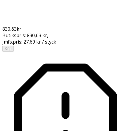
830,63
kr
Butikspris:
830,63 kr
,
Jmfs.pris:
27,69 kr / styck
Köp