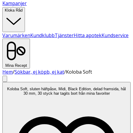
Kampanjer
Kloka Råd
Varumärken
Kundklubb
Tjänster
Hitta apotek
Kundservice
Mina Recept
Hem
/
Sökbar, ej köpb, ej kat
/
Koloba Soft
Koloba Soft, sluten häftpåse, Midi, Black Edition, delad framsida, hål
30 mm, 30 styck har tagits bort från mina favoriter