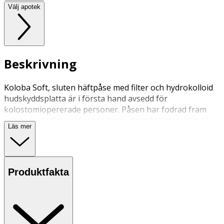
Välj apotek
Beskrivning
Koloba Soft, sluten häftpåse med filter och hydrokolloid
hudskyddsplatta är i första hand avsedd för
kolostomiopererade personer. Påsen har fodrad fram
och baksida. Framsidans foder är delat för att möjliggöra
Läs mer
inspektion.
Produktfakta