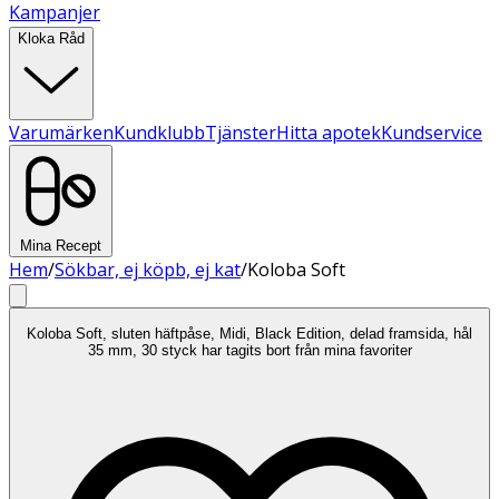
Kampanjer
Kloka Råd
Varumärken
Kundklubb
Tjänster
Hitta apotek
Kundservice
Mina Recept
Hem
/
Sökbar, ej köpb, ej kat
/
Koloba Soft
Koloba Soft, sluten häftpåse, Midi, Black Edition, delad framsida, hål
35 mm, 30 styck har tagits bort från mina favoriter