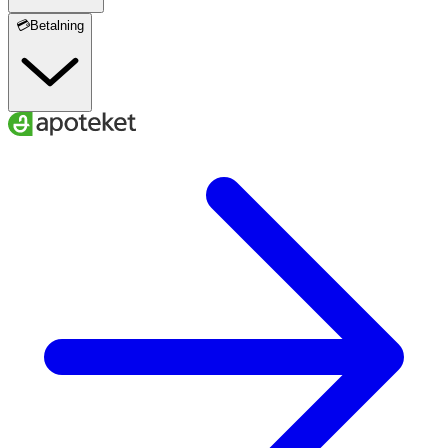
💳Betalning