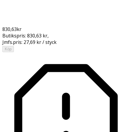
830,63
kr
Butikspris:
830,63 kr
,
Jmfs.pris:
27,69 kr / styck
Köp