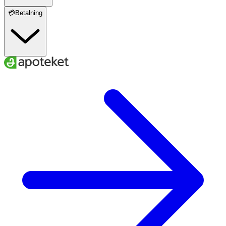
💳Betalning