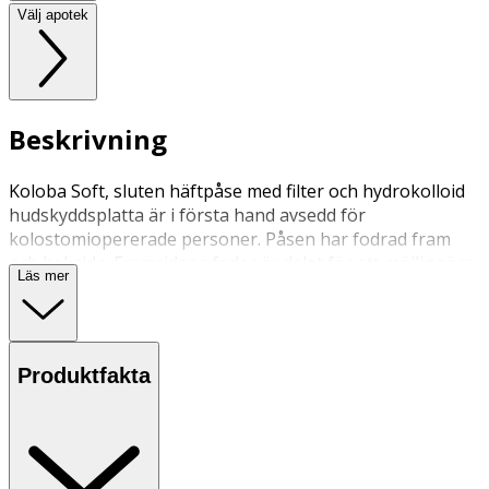
Välj apotek
Beskrivning
Koloba Soft, sluten häftpåse med filter och hydrokolloid
hudskyddsplatta är i första hand avsedd för
kolostomiopererade personer. Påsen har fodrad fram
och baksida. Framsidans foder är delat för att möjliggöra
Läs mer
inspektion.
Produktfakta