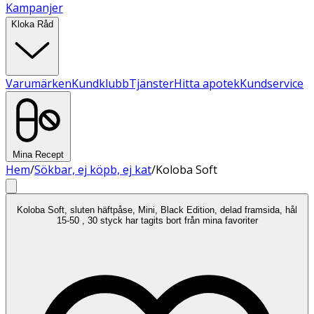
Kampanjer
Kloka Råd
Varumärken
Kundklubb
Tjänster
Hitta apotek
Kundservice
Mina Recept
Hem
/
Sökbar, ej köpb, ej kat
/
Koloba Soft
Koloba Soft, sluten häftpåse, Mini, Black Edition, delad framsida, hål
15-50 , 30 styck har tagits bort från mina favoriter