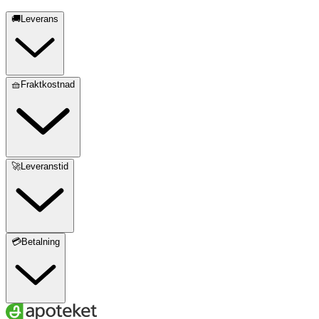
🚚Leverans
🧺Fraktkostnad
🚀Leveranstid
💳Betalning