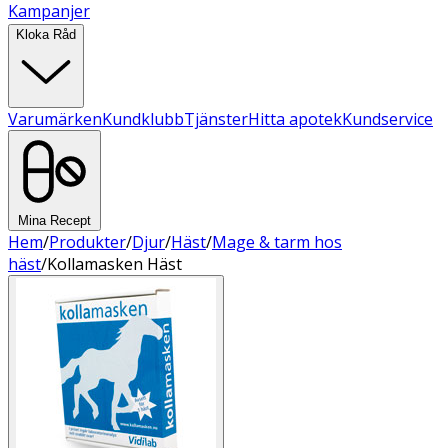
Kampanjer
Kloka Råd
Varumärken
Kundklubb
Tjänster
Hitta apotek
Kundservice
Mina Recept
Hem
/
Produkter
/
Djur
/
Häst
/
Mage & tarm hos
häst
/
Kollamasken Häst