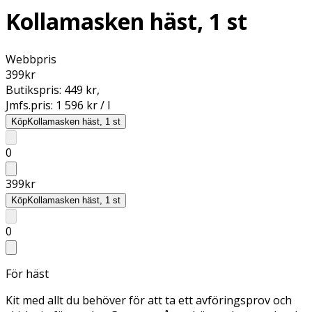
Kollamasken häst, 1 st
Webbpris
399
kr
Butikspris:
449 kr
,
Jmfs.pris:
1 596 kr / l
Köp
Kollamasken häst, 1 st
0
399
kr
Köp
Kollamasken häst, 1 st
0
För häst
Kit med allt du behöver för att ta ett avföringsprov och