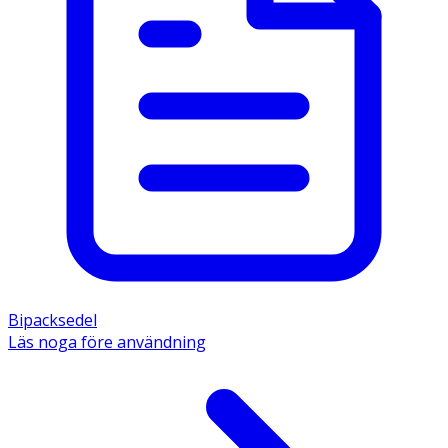
Bipacksedel
Läs noga före användning