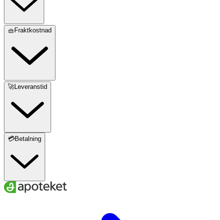
🧺Fraktkostnad
🚀Leveranstid
💳Betalning