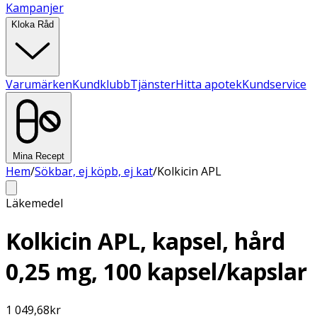
Kampanjer
Kloka Råd
Varumärken
Kundklubb
Tjänster
Hitta apotek
Kundservice
Mina Recept
Hem
/
Sökbar, ej köpb, ej kat
/
Kolkicin APL
Läkemedel
Kolkicin APL, kapsel, hård
0,25 mg, 100 kapsel/kapslar
1 049,68
kr