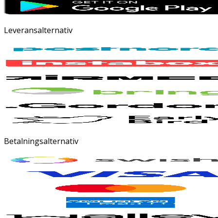
Leveransalternativ
Betalningsalternativ