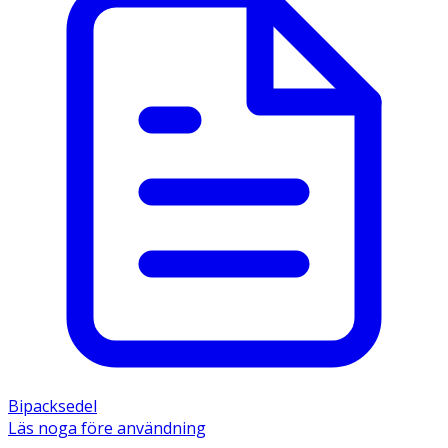
Bipacksedel
Läs noga före användning