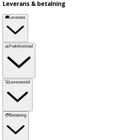
Leverans & betalning
🚚Leverans
🧺Fraktkostnad
🚀Leveranstid
💳Betalning