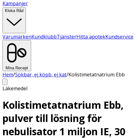
Kampanjer
Kloka Råd
Varumärken
Kundklubb
Tjänster
Hitta apotek
Kundservice
Mina Recept
Hem
/
Sökbar, ej köpb, ej kat
/
Kolistimetatnatrium Ebb
Läkemedel
Kolistimetatnatrium Ebb,
pulver till lösning för
nebulisator 1 miljon IE, 30