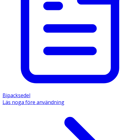
Bipacksedel
Läs noga före användning