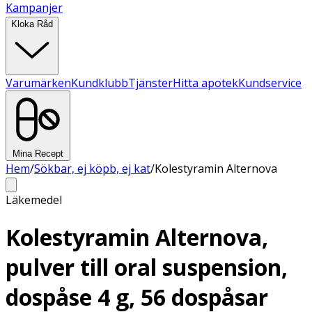
Kampanjer
Kloka Råd
Varumärken
Kundklubb
Tjänster
Hitta apotek
Kundservice
Mina Recept
Hem
/
Sökbar, ej köpb, ej kat
/
Kolestyramin Alternova
Läkemedel
Kolestyramin Alternova,
pulver till oral suspension,
dospåse 4 g, 56 dospåsar