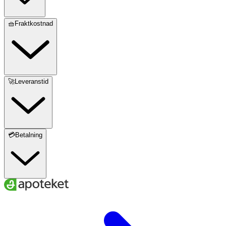
🧺Fraktkostnad
🚀Leveranstid
💳Betalning