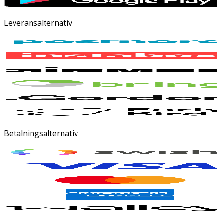
Leveransalternativ
Betalningsalternativ