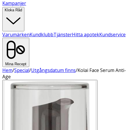
Kampanjer
Kloka Råd
Varumärken
Kundklubb
Tjänster
Hitta apotek
Kundservice
Mina Recept
Hem
/
Special
/
Utgångsdatum finns
/
Kolai Face Serum Anti-
Age