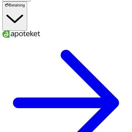
💳Betalning