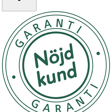
AQUA, NIACINAMIDE, COCO-CAPRYLATE, GLYCERIN,
PRO- PYLENE GLYCOL, ETHYLHEXYL STEA- RATE,
ARGANIA SPINOSA KERNEL OIL, MAURITIA FLEXUOSA
FRUIT OIL, PAN- THENOL, TOCOPHERYL ACETATE,
UBIQUINONE, FOLIC ACID, SODIUM HYALURONATE,
SORBITOL, POLYSOR- BATE 20, CETYL DIMETHICONE,
PHENOXYETHANOL, ETHYLHEXYLGLY- CERIN,
AMMONIUM ACRYLOYLDIMETHYLTAURATE/VP
COPOLYMER, ACRY- LATES/C10-30 ALKYL ACRYLATE
CROSSPOLYMER, XANTHAN GUM, SODIUM HYDROXIDE.