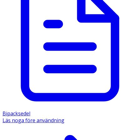
Bipacksedel
Läs noga före användning