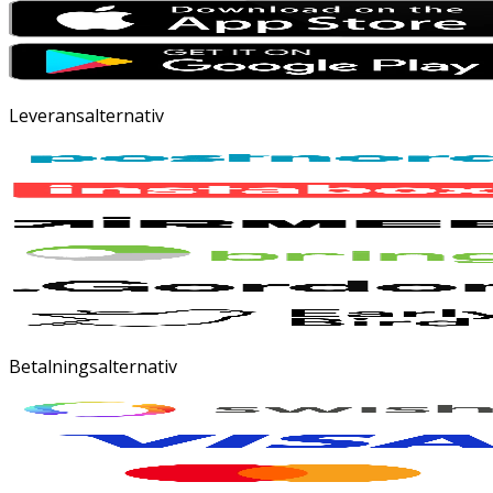
Leveransalternativ
Betalningsalternativ