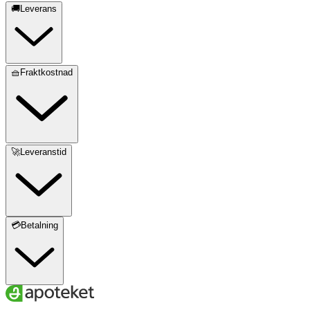
🚚Leverans
🧺Fraktkostnad
🚀Leveranstid
💳Betalning