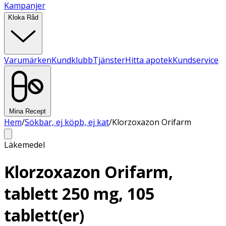
Kampanjer
Kloka Råd
Varumärken
Kundklubb
Tjänster
Hitta apotek
Kundservice
Mina Recept
Hem
/
Sökbar, ej köpb, ej kat
/
Klorzoxazon Orifarm
Läkemedel
Klorzoxazon Orifarm,
tablett 250 mg, 105
tablett(er)