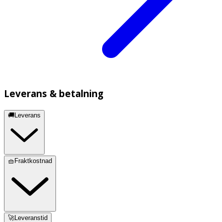
Leverans & betalning
🚚Leverans
🧺Fraktkostnad
🚀Leveranstid