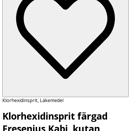
Klorhexidinsprit
,
Läkemedel
Klorhexidinsprit färgad
Fresenius Kabi, kutan