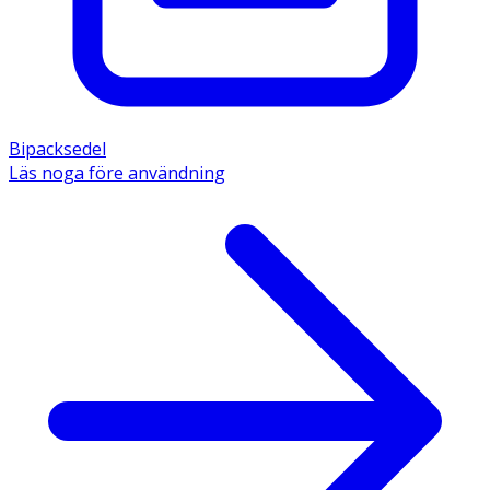
Bipacksedel
Läs noga före användning