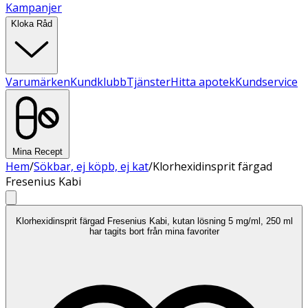
Kampanjer
Kloka Råd
Varumärken
Kundklubb
Tjänster
Hitta apotek
Kundservice
Mina Recept
Hem
/
Sökbar, ej köpb, ej kat
/
Klorhexidinsprit färgad
Fresenius Kabi
Klorhexidinsprit färgad Fresenius Kabi, kutan lösning 5 mg/ml, 250 ml
har tagits bort från mina favoriter