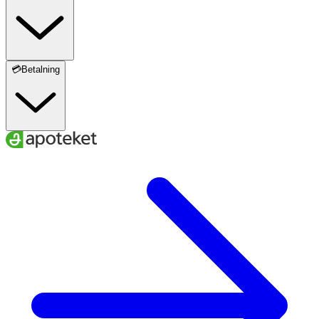
💳Betalning