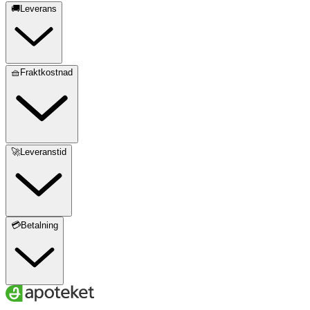
🚚Leverans
🧺Fraktkostnad
🚀Leveranstid
💳Betalning