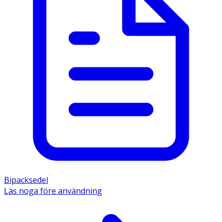
Bipacksedel
Läs noga före användning