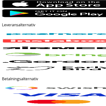
Leveransalternativ
Betalningsalternativ