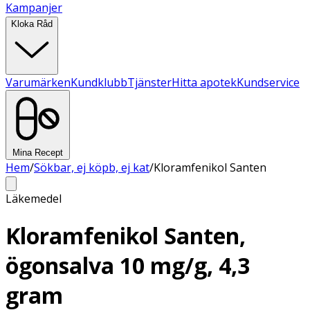
Kampanjer
Kloka Råd
Varumärken
Kundklubb
Tjänster
Hitta apotek
Kundservice
Mina Recept
Hem
/
Sökbar, ej köpb, ej kat
/
Kloramfenikol Santen
Läkemedel
Kloramfenikol Santen,
ögonsalva 10 mg/g, 4,3
gram