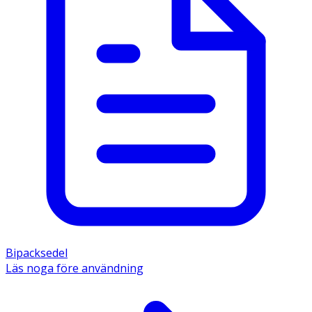
Bipacksedel
Läs noga före användning