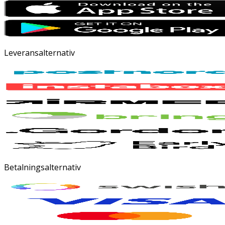
Leveransalternativ
Betalningsalternativ