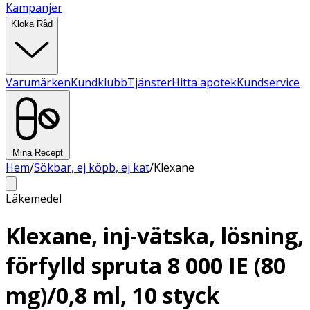
Kampanjer
Kloka Råd
Varumärken
Kundklubb
Tjänster
Hitta apotek
Kundservice
Mina Recept
Hem
/
Sökbar, ej köpb, ej kat
/
Klexane
Läkemedel
Klexane, inj-vätska, lösning,
förfylld spruta 8 000 IE (80
mg)/0,8 ml, 10 styck