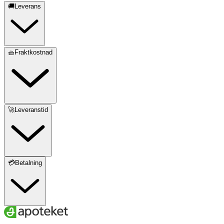
🚚Leverans
🧺Fraktkostnad
🚀Leveranstid
💳Betalning