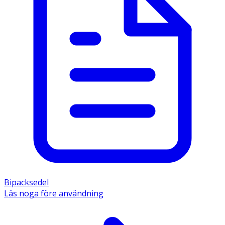
Bipacksedel
Läs noga före användning