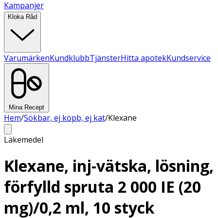
Kampanjer
Kloka Råd
Varumärken
Kundklubb
Tjänster
Hitta apotek
Kundservice
Mina Recept
Hem
/
Sökbar, ej köpb, ej kat
/
Klexane
Läkemedel
Klexane, inj-vätska, lösning,
förfylld spruta 2 000 IE (20
mg)/0,2 ml, 10 styck