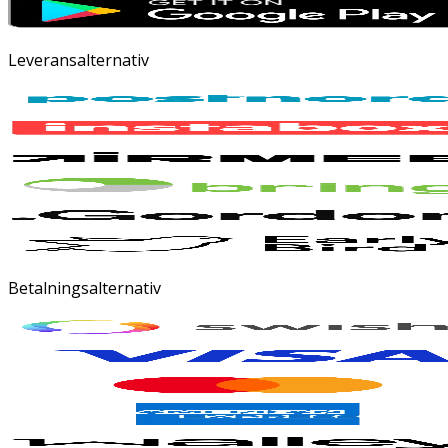
Leveransalternativ
Betalningsalternativ