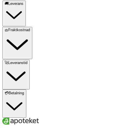
🚚Leverans
🧺Fraktkostnad
🚀Leveranstid
💳Betalning