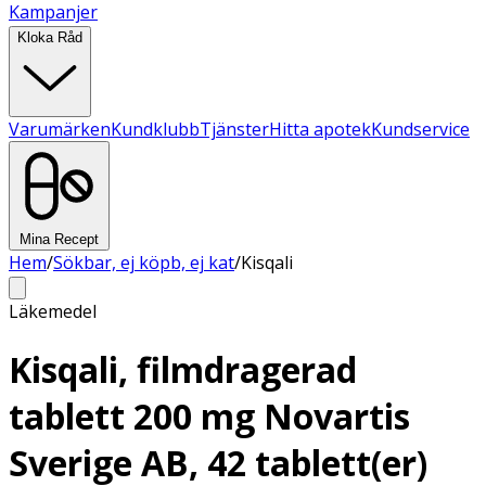
Kampanjer
Kloka Råd
Varumärken
Kundklubb
Tjänster
Hitta apotek
Kundservice
Mina Recept
Hem
/
Sökbar, ej köpb, ej kat
/
Kisqali
Läkemedel
Kisqali, filmdragerad
tablett 200 mg Novartis
Sverige AB, 42 tablett(er)