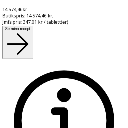
14 574,46
kr
Butikspris:
14 574,46 kr
,
Jmfs.pris:
347,01 kr / tablett(er)
Se mina recept