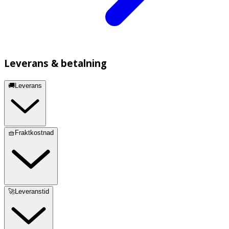
Leverans & betalning
🚚Leverans
🧺Fraktkostnad
🚀Leveranstid