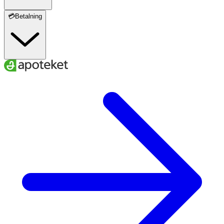
💳Betalning