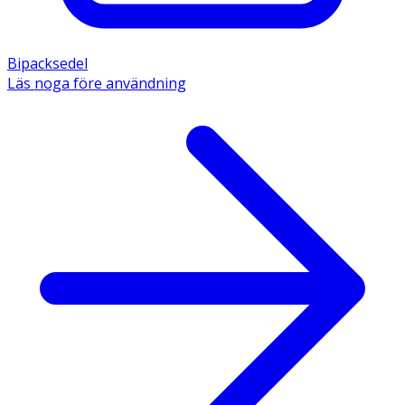
Bipacksedel
Läs noga före användning