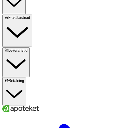
🧺Fraktkostnad
🚀Leveranstid
💳Betalning