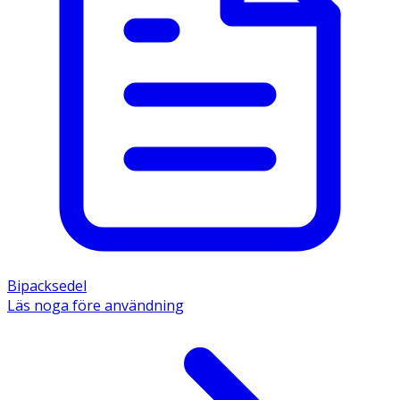
Bipacksedel
Läs noga före användning