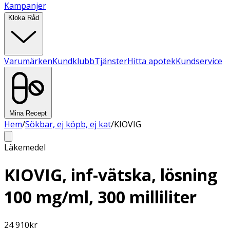
Kampanjer
Kloka Råd
Varumärken
Kundklubb
Tjänster
Hitta apotek
Kundservice
Mina Recept
Hem
/
Sökbar, ej köpb, ej kat
/
KIOVIG
Läkemedel
KIOVIG, inf-vätska, lösning
100 mg/ml, 300 milliliter
24 910
kr