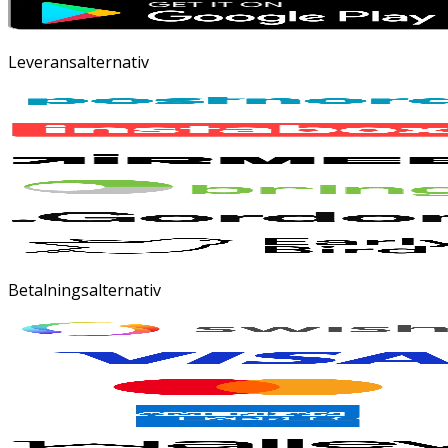
Leveransalternativ
Betalningsalternativ