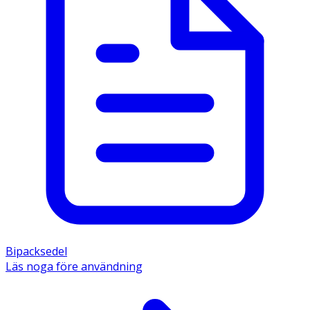
Bipacksedel
Läs noga före användning