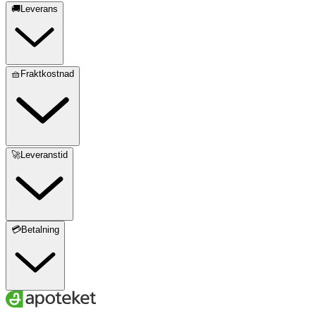
🚚Leverans
🧺Fraktkostnad
🚀Leveranstid
💳Betalning