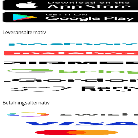
Leveransalternativ
Betalningsalternativ