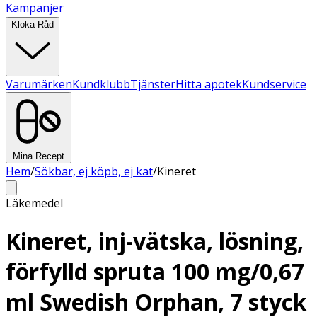
Kampanjer
Kloka Råd
Varumärken
Kundklubb
Tjänster
Hitta apotek
Kundservice
Mina Recept
Hem
/
Sökbar, ej köpb, ej kat
/
Kineret
Läkemedel
Kineret, inj-vätska, lösning,
förfylld spruta 100 mg/0,67
ml Swedish Orphan, 7 styck