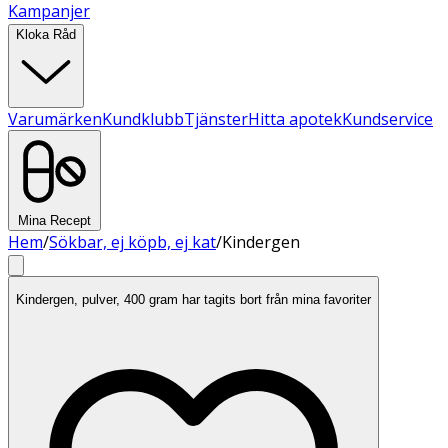
Kampanjer
Kloka Råd
Varumärken
Kundklubb
Tjänster
Hitta apotek
Kundservice
Mina Recept
Hem
/
Sökbar, ej köpb, ej kat
/
Kindergen
Kindergen, pulver, 400 gram har tagits bort från mina favoriter