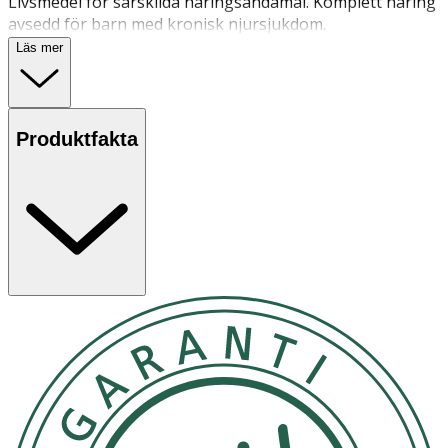
Livsmedel för särskilda näringsändamål. Komplett näring
avsedd för barn med kronisk njursjukdom.
Läs mer
Produktfakta