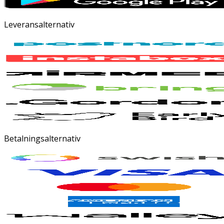
Leveransalternativ
Betalningsalternativ