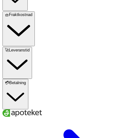
🧺Fraktkostnad
🚀Leveranstid
💳Betalning