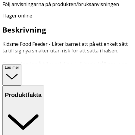
Följ anvisningarna på produkten/bruksanvisningen
I lager online
Beskrivning
Kidsme Food Feeder - Låter barnet att på ett enkelt sätt
ta till sig nya smaker utan risk för att sätta i halsen.
Skär maten i små bitar och lägg i silikonbehållaren, som
Läs mer
barnet sen kan tugga på helt själv. Frukt, bär och så
småningom vuxen mat. Det stimulerar tuggrörelserna
och motoriken hos barnet genom koordinationen mellan
hand, mun och seendet. Barnet ska inte suga utan tugga.
Produktfakta
Utsätt ej för direkt solljus, starka dofter och kemikalier.
Förvara i rumstemperatur. Förvara rent, svalt och torrt.
OK för gravida och ammande:
Ja