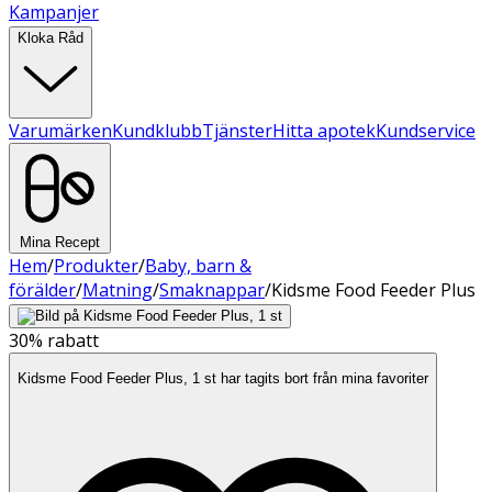
Kampanjer
Kloka Råd
Varumärken
Kundklubb
Tjänster
Hitta apotek
Kundservice
Mina Recept
Hem
/
Produkter
/
Baby, barn &
förälder
/
Matning
/
Smaknappar
/
Kidsme Food Feeder Plus
30%
rabatt
Kidsme Food Feeder Plus, 1 st har tagits bort från mina favoriter