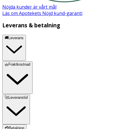
Nöjda kunder är vårt mål
Läs om Apotekets Nöjd kund-garanti
Leverans & betalning
🚚Leverans
🧺Fraktkostnad
🚀Leveranstid
💳Betalning