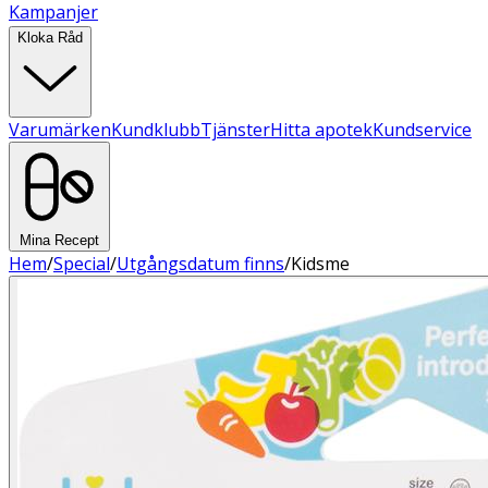
Kampanjer
Kloka Råd
Varumärken
Kundklubb
Tjänster
Hitta apotek
Kundservice
Mina Recept
Hem
/
Special
/
Utgångsdatum finns
/
Kidsme