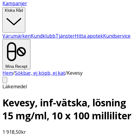
Kampanjer
Kloka Råd
Varumärken
Kundklubb
Tjänster
Hitta apotek
Kundservice
Mina Recept
Hem
/
Sökbar, ej köpb, ej kat
/
Kevesy
Läkemedel
Kevesy, inf-vätska, lösning
15 mg/ml, 10 x 100 milliliter
1 918,50
kr