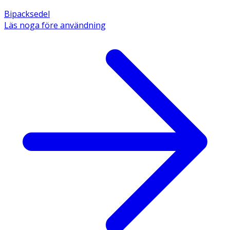
Bipacksedel
Läs noga före användning