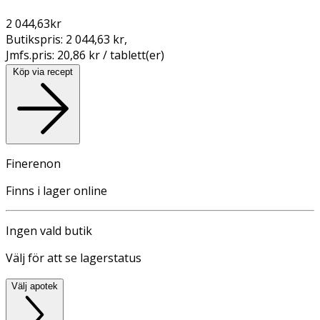
2 044,63
kr
Butikspris:
2 044,63 kr
,
Jmfs.pris:
20,86 kr / tablett(er)
Köp via recept
Finerenon
Finns i lager online
Ingen vald butik
Välj för att se lagerstatus
Välj apotek