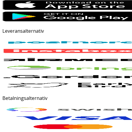
Leveransalternativ
Betalningsalternativ