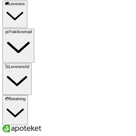
🚚Leverans
🧺Fraktkostnad
🚀Leveranstid
💳Betalning