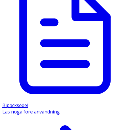
Bipacksedel
Läs noga före användning