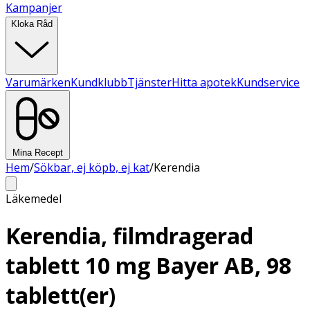
Kampanjer
Kloka Råd
Varumärken
Kundklubb
Tjänster
Hitta apotek
Kundservice
Mina Recept
Hem
/
Sökbar, ej köpb, ej kat
/
Kerendia
Läkemedel
Kerendia, filmdragerad
tablett 10 mg Bayer AB, 98
tablett(er)