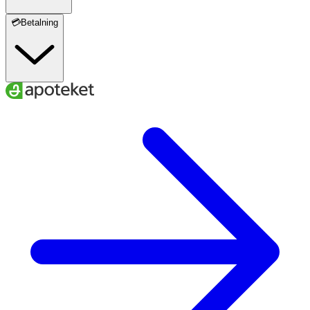
💳Betalning