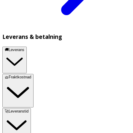
Leverans & betalning
🚚Leverans
🧺Fraktkostnad
🚀Leveranstid