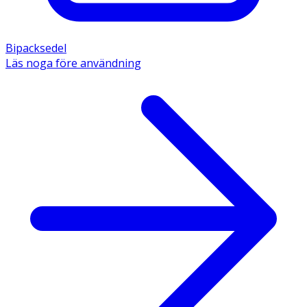
Bipacksedel
Läs noga före användning