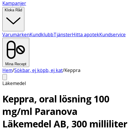
Kampanjer
Kloka Råd
Varumärken
Kundklubb
Tjänster
Hitta apotek
Kundservice
Mina Recept
Hem
/
Sökbar, ej köpb, ej kat
/
Keppra
Läkemedel
Keppra, oral lösning 100
mg/ml Paranova
Läkemedel AB, 300 milliliter