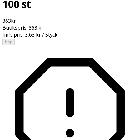
100 st
363
kr
Butikspris:
363 kr
,
Jmfs.pris:
3,63 kr / Styck
Köp