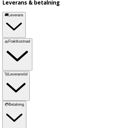
Leverans & betalning
🚚Leverans
🧺Fraktkostnad
🚀Leveranstid
💳Betalning