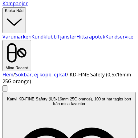
Kampanjer
Kloka Råd
Varumärken
Kundklubb
Tjänster
Hitta apotek
Kundservice
Mina Recept
Hem
/
Sökbar, ej köpb, ej kat
/
KD-FINE Safety (0,5x16mm
25G orange)
Kanyl KD-FINE Safety (0,5x16mm 25G orange), 100 st har tagits bort
från mina favoriter