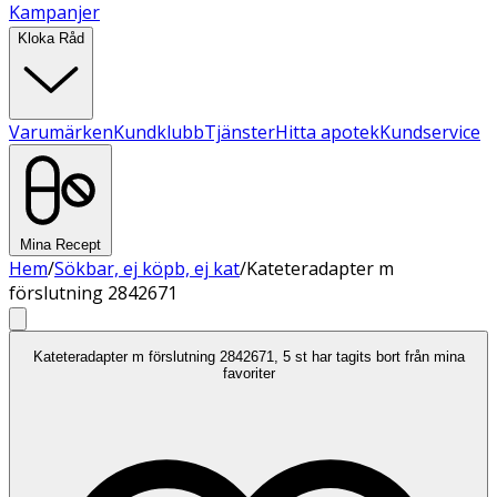
Kampanjer
Kloka Råd
Varumärken
Kundklubb
Tjänster
Hitta apotek
Kundservice
Mina Recept
Hem
/
Sökbar, ej köpb, ej kat
/
Kateteradapter m
förslutning 2842671
Kateteradapter m förslutning 2842671, 5 st har tagits bort från mina
favoriter