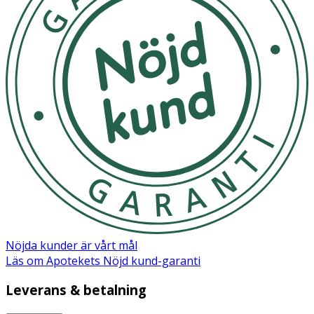
Nöjda kunder är vårt mål
Läs om Apotekets Nöjd kund-garanti
Leverans & betalning