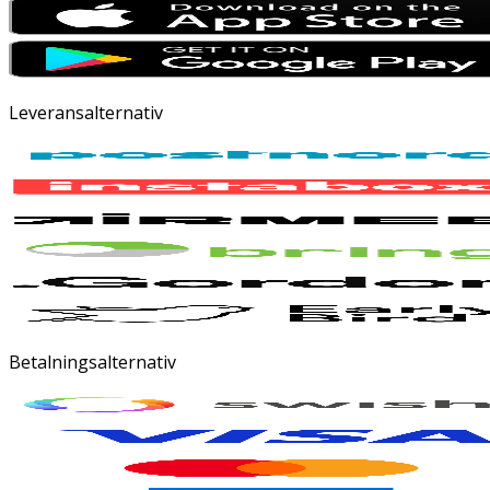
Leveransalternativ
Betalningsalternativ