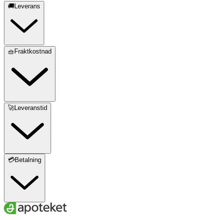
🚚Leverans
🧺Fraktkostnad
🚀Leveranstid
💳Betalning