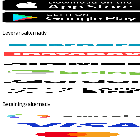
Leveransalternativ
Betalningsalternativ