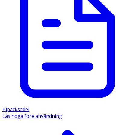
Bipacksedel
Läs noga före användning