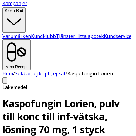
Kampanjer
Kloka Råd
Varumärken
Kundklubb
Tjänster
Hitta apotek
Kundservice
Mina Recept
Hem
/
Sökbar, ej köpb, ej kat
/
Kaspofungin Lorien
Läkemedel
Kaspofungin Lorien, pulv
till konc till inf-vätska,
lösning 70 mg, 1 styck