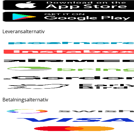
Leveransalternativ
Betalningsalternativ