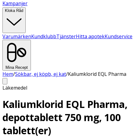
Kampanjer
Kloka Råd
Varumärken
Kundklubb
Tjänster
Hitta apotek
Kundservice
Mina Recept
Hem
/
Sökbar, ej köpb, ej kat
/
Kaliumklorid EQL Pharma
Läkemedel
Kaliumklorid EQL Pharma,
depottablett 750 mg, 100
tablett(er)