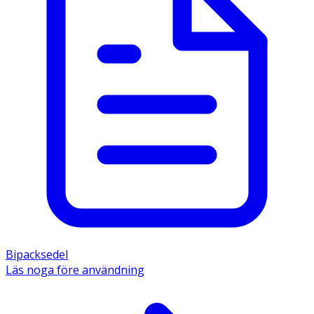
Bipacksedel
Läs noga före användning