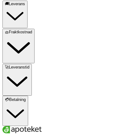
🚚Leverans
🧺Fraktkostnad
🚀Leveranstid
💳Betalning