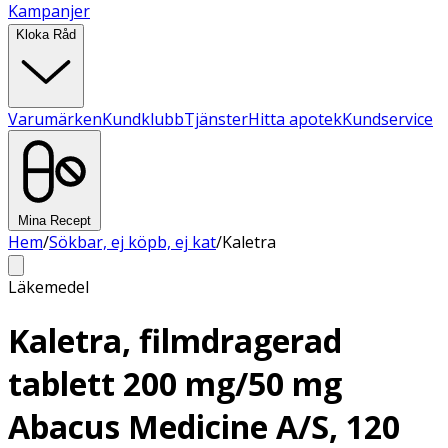
Kampanjer
Kloka Råd
Varumärken
Kundklubb
Tjänster
Hitta apotek
Kundservice
Mina Recept
Hem
/
Sökbar, ej köpb, ej kat
/
Kaletra
Läkemedel
Kaletra, filmdragerad
tablett 200 mg/50 mg
Abacus Medicine A/S, 120