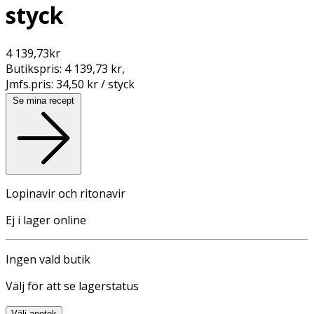
styck
4 139,73
kr
Butikspris:
4 139,73 kr
,
Jmfs.pris:
34,50 kr / styck
Se mina recept
Lopinavir och ritonavir
Ej i lager online
Ingen vald butik
Välj för att se lagerstatus
Välj apotek