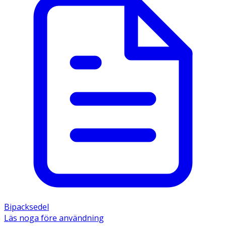
Bipacksedel
Läs noga före användning