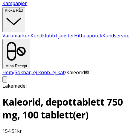
Kampanjer
Kloka Råd
Varumärken
Kundklubb
Tjänster
Hitta apotek
Kundservice
Mina Recept
Hem
/
Sökbar, ej köpb, ej kat
/
Kaleorid®
Läkemedel
Kaleorid, depottablett 750
mg, 100 tablett(er)
154,51
kr