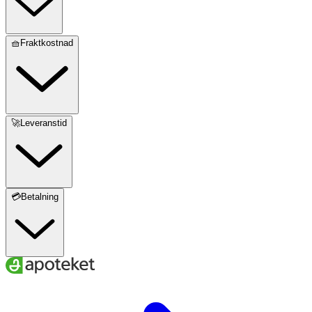
🧺Fraktkostnad
🚀Leveranstid
💳Betalning