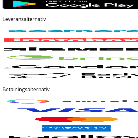
Leveransalternativ
Betalningsalternativ