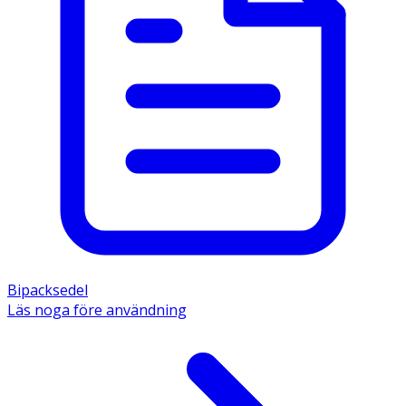
Bipacksedel
Läs noga före användning