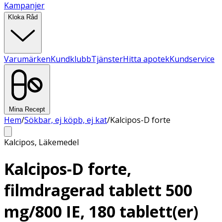
Kampanjer
Kloka Råd
Varumärken
Kundklubb
Tjänster
Hitta apotek
Kundservice
Mina Recept
Hem
/
Sökbar, ej köpb, ej kat
/
Kalcipos-D forte
Kalcipos
,
Läkemedel
Kalcipos-D forte,
filmdragerad tablett 500
mg/800 IE, 180 tablett(er)