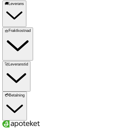
🚚Leverans
🧺Fraktkostnad
🚀Leveranstid
💳Betalning