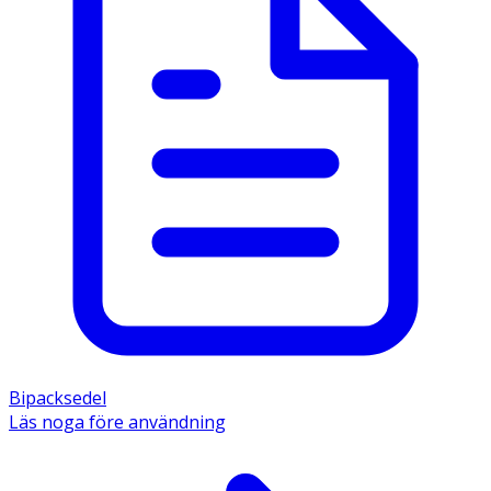
Bipacksedel
Läs noga före användning