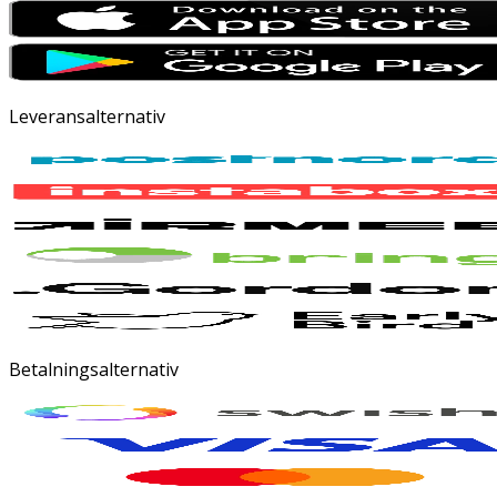
Leveransalternativ
Betalningsalternativ