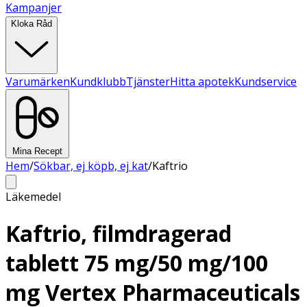
Kampanjer
Kloka Råd
Varumärken
Kundklubb
Tjänster
Hitta apotek
Kundservice
Mina Recept
Hem
/
Sökbar, ej köpb, ej kat
/
Kaftrio
Läkemedel
Kaftrio, filmdragerad
tablett 75 mg/50 mg/100
mg Vertex Pharmaceuticals