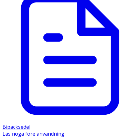
Bipacksedel
Läs noga före användning