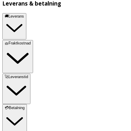
Leverans & betalning
🚚Leverans
🧺Fraktkostnad
🚀Leveranstid
💳Betalning