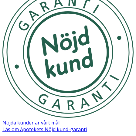
Kostfiber 11 g
Protein 8,1 g
Salt 0,02 g
Järn 2,7 mg
Nöjda kunder är vårt mål
Läs om Apotekets Nöjd kund-garanti