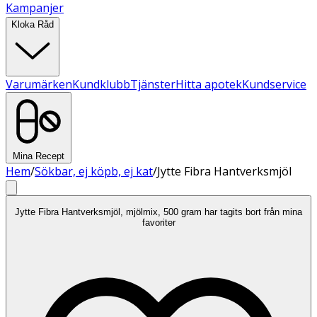
Kampanjer
Kloka Råd
Varumärken
Kundklubb
Tjänster
Hitta apotek
Kundservice
Mina Recept
Hem
/
Sökbar, ej köpb, ej kat
/
Jytte Fibra Hantverksmjöl
Jytte Fibra Hantverksmjöl, mjölmix, 500 gram har tagits bort från mina
favoriter