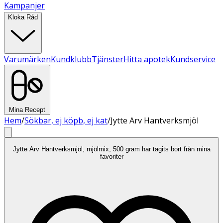
Kampanjer
Kloka Råd
Varumärken
Kundklubb
Tjänster
Hitta apotek
Kundservice
Mina Recept
Hem
/
Sökbar, ej köpb, ej kat
/
Jytte Arv Hantverksmjöl
Jytte Arv Hantverksmjöl, mjölmix, 500 gram har tagits bort från mina
favoriter