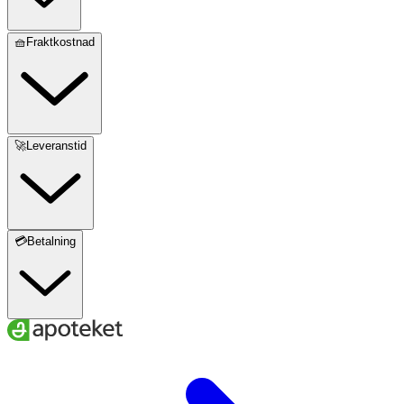
🧺Fraktkostnad
🚀Leveranstid
💳Betalning