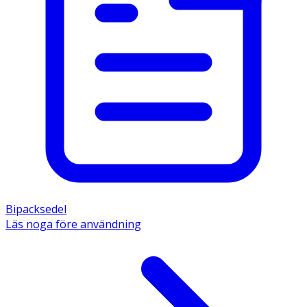
Bipacksedel
Läs noga före användning