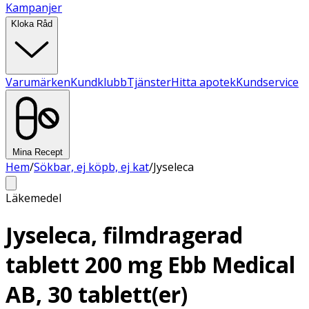
Kampanjer
Kloka Råd
Varumärken
Kundklubb
Tjänster
Hitta apotek
Kundservice
Mina Recept
Hem
/
Sökbar, ej köpb, ej kat
/
Jyseleca
Läkemedel
Jyseleca, filmdragerad
tablett 200 mg Ebb Medical
AB, 30 tablett(er)