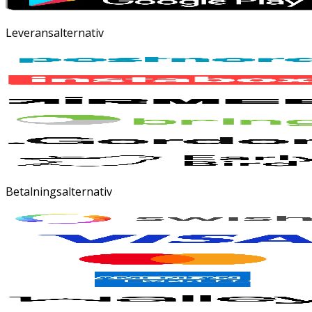
Leveransalternativ
Betalningsalternativ