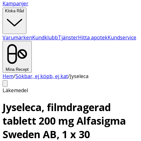
Kampanjer
Kloka Råd
Varumärken
Kundklubb
Tjänster
Hitta apotek
Kundservice
Mina Recept
Hem
/
Sökbar, ej köpb, ej kat
/
Jyseleca
Läkemedel
Jyseleca, filmdragerad
tablett 200 mg Alfasigma
Sweden AB, 1 x 30