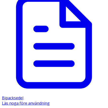
Bipacksedel
Läs noga före användning