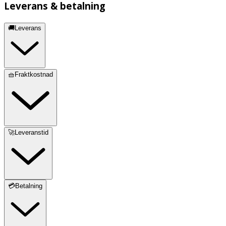
Leverans & betalning
🚚Leverans
🧺Fraktkostnad
🚀Leveranstid
💳Betalning