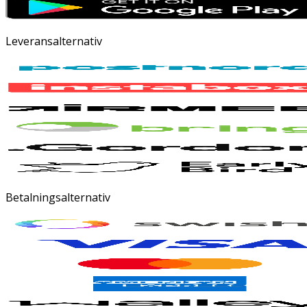
Leveransalternativ
Betalningsalternativ