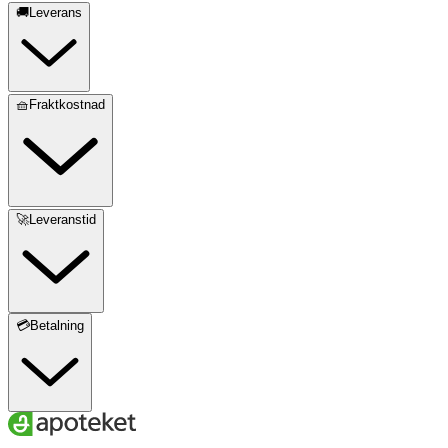
🚚Leverans
🧺Fraktkostnad
🚀Leveranstid
💳Betalning