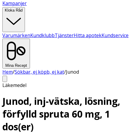
Kampanjer
Kloka Råd
Varumärken
Kundklubb
Tjänster
Hitta apotek
Kundservice
Mina Recept
Hem
/
Sökbar, ej köpb, ej kat
/
Junod
Läkemedel
Junod, inj-vätska, lösning,
förfylld spruta 60 mg, 1
dos(er)