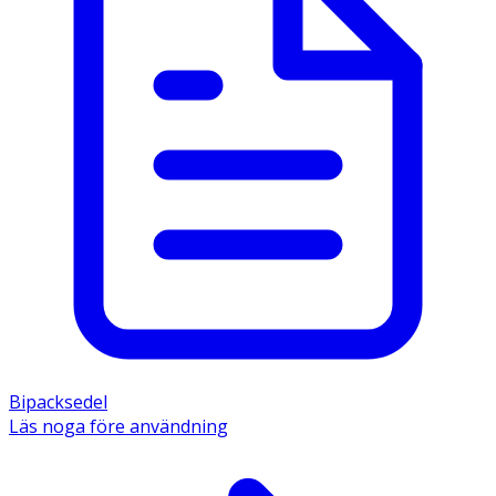
Bipacksedel
Läs noga före användning