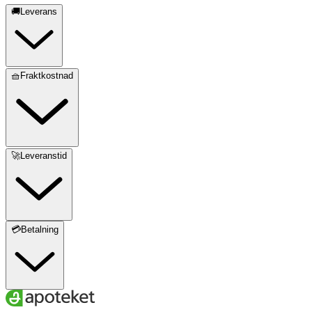
🚚Leverans
🧺Fraktkostnad
🚀Leveranstid
💳Betalning