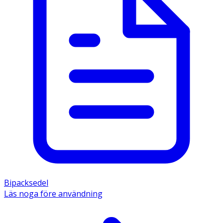
Bipacksedel
Läs noga före användning