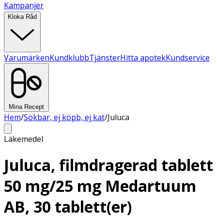
Kampanjer
Kloka Råd
Varumärken
Kundklubb
Tjänster
Hitta apotek
Kundservice
Mina Recept
Hem
/
Sökbar, ej köpb, ej kat
/
Juluca
Läkemedel
Juluca, filmdragerad tablett
50 mg/25 mg Medartuum
AB, 30 tablett(er)